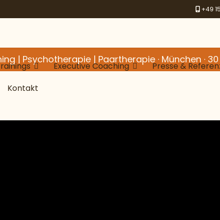
+49 1
ing | Psychotherapie | Paartherapie · München · 30
ainings
Executive Coaching
Presse & Refere
Kontakt