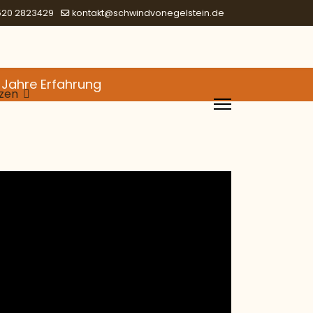
520 2823429
kontakt@schwindvonegelstein.de
 Jahre Erfahrung
nzen