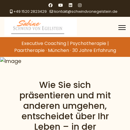
+49 1520 2823429
kontakt@schwindvonegelstein.de
Executive Coaching | Psychotherapie |
Paartherapie · München · 30 Jahre Erfahrung
Wie Sie sich
präsentieren und mit
anderen umgehen,
entscheidet über Ihr
Leben – in der