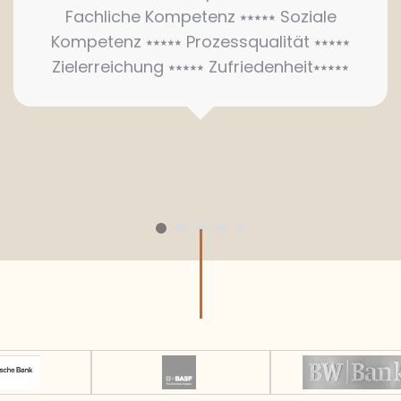
Fachliche Kompetenz ⭑⭑⭑⭑⭑ Soziale
Kompetenz ⭑⭑⭑⭑⭑ Prozessqualität ⭑⭑⭑⭑⭑
Zielerreichung ⭑⭑⭑⭑⭑ Zufriedenheit⭑⭑⭑⭑⭑